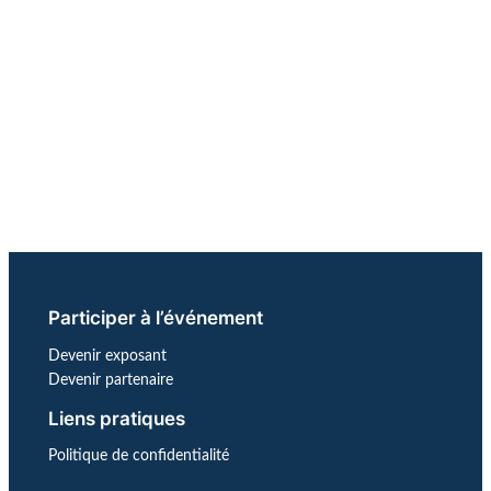
i
g
a
t
i
o
n
É
v
è
Participer à l’événement
n
e
Devenir exposant
Devenir partenaire
m
e
Liens pratiques
n
Politique de confidentialité
t