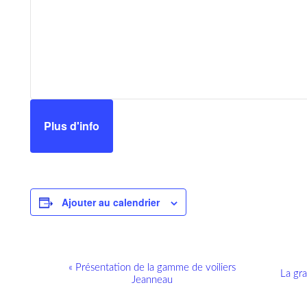
Plus d'info
Ajouter au calendrier
N
«
Présentation de la gamme de voiliers
La gra
Jeanneau
a
v