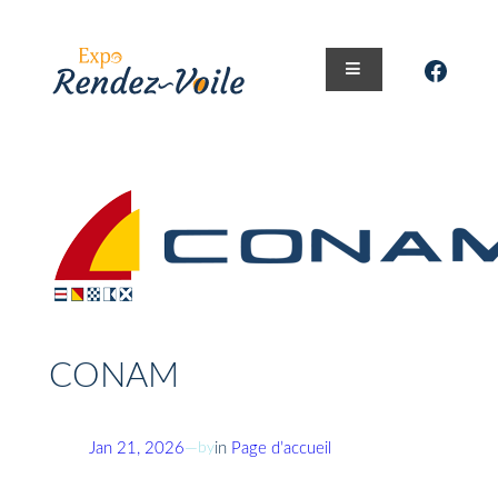
Aller
au
Faceb
contenu
CONAM
by
Jan 21, 2026
—
in
Page d’accueil