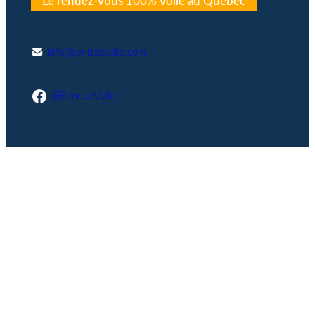
Le rendez-vous 100% voile au Québec
info@rendezvoile.com
Facebook
@RendezVoile